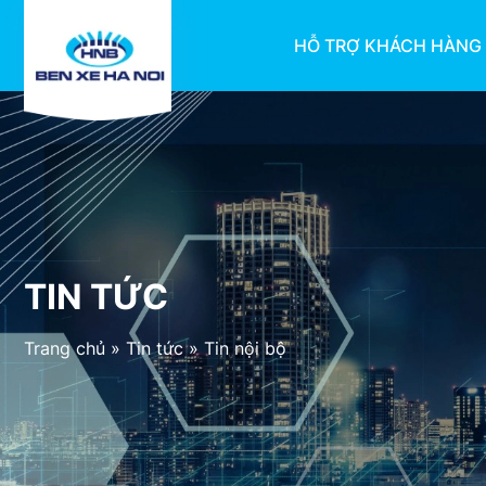
HỖ TRỢ KHÁCH HÀNG
TIN TỨC
Trang chủ
»
Tin tức
»
Tin nội bộ