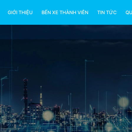
GIỚI THIỆU
BẾN XE THÀNH VIÊN
TIN TỨC
QU