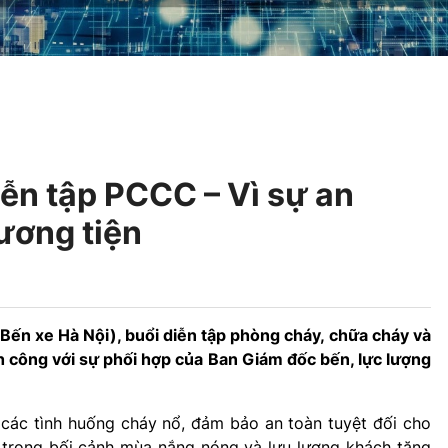
ễn tập PCCC – Vì sự an
ương tiện
Bến xe Hà Nội), buổi diễn tập phòng cháy, chữa cháy và
công với sự phối hợp của Ban Giám đốc bến, lực lượng
các tình huống cháy nổ, đảm bảo an toàn tuyệt đối cho
t trong bối cảnh mùa nắng nóng và lưu lượng khách tăng