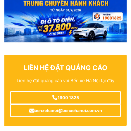
LIÊN HỆ ĐẶT QUẢNG CÁO
Liên hệ đặt quảng cáo với Bến xe Hà Nội tại đây
1900 1825
benxehanoi@benxehanoi.com.vn