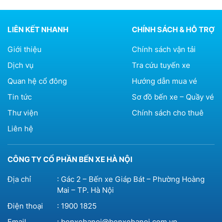
LIÊN KẾT NHANH
CHÍNH SÁCH & HỖ TRỢ
Giới thiệu
Chính sách vận tải
Dịch vụ
Tra cứu tuyến xe
Quan hệ cổ đông
Hướng dẫn mua vé
Tin tức
Sơ đồ bến xe – Quầy vé
Thư viện
Chính sách cho thuê
Liên hệ
CÔNG TY CỔ PHẦN BẾN XE HÀ NỘI
Địa chỉ
: Gác 2 – Bến xe Giáp Bát – Phường Hoàng
Mai – TP. Hà Nội
Điện thoại
:
1900 1825
Email
:
benxehanoi@benxehanoi.com.vn