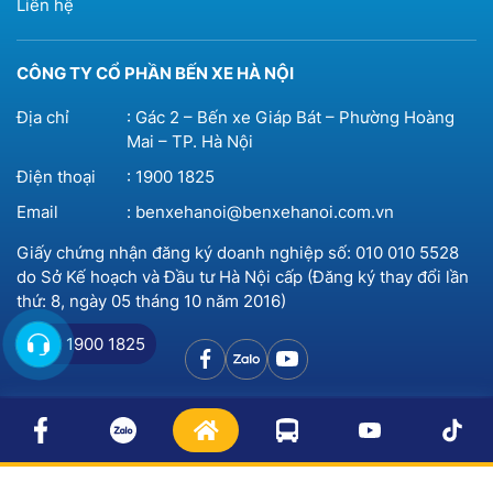
Liên hệ
CÔNG TY CỔ PHẦN BẾN XE HÀ NỘI
Địa chỉ
: Gác 2 – Bến xe Giáp Bát – Phường Hoàng
Mai – TP. Hà Nội
Điện thoại
:
1900 1825
Email
:
benxehanoi@benxehanoi.com.vn
Giấy chứng nhận đăng ký doanh nghiệp số: 010 010 5528
do Sở Kế hoạch và Đầu tư Hà Nội cấp (Đăng ký thay đổi lần
thứ: 8, ngày 05 tháng 10 năm 2016)
1900 1825
© 2023 Bản quyền thuộc
Bến xe Hà Nội
Thiết kế website
bởi
BICWeb.vn™