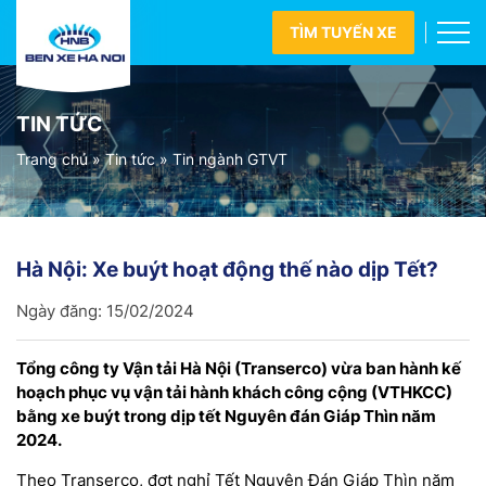
TÌM TUYẾN XE
TIN TỨC
Trang chủ
»
Tin tức
»
Tin ngành GTVT
Hà Nội: Xe buýt hoạt động thế nào dịp Tết?
Ngày đăng:
15/02/2024
Tổng công ty Vận tải Hà Nội (Transerco) vừa ban hành kế
hoạch phục vụ vận tải hành khách công cộng (VTHKCC)
bằng xe buýt trong dịp tết Nguyên đán Giáp Thìn năm
2024.
Theo Transerco, đợt nghỉ Tết Nguyên Đán Giáp Thìn năm