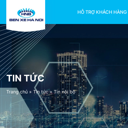
HỖ TRỢ KHÁCH HÀNG
TIN TỨC
Trang chủ
»
Tin tức
»
Tin nội bộ