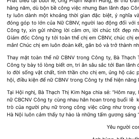
Phát biểu tại buổi lễ, Ông Phạm Mạnh Hùng, Bí thư Đản
hằng năm, dù bộn bề công việc nhưng Ban lãnh đạo Côn
ty luôn dành một khoảng thời gian đặc biệt, ý nghĩa 
đóng góp to lớn của Nữ CBNV, người lao động đối với s
Công ty, xin gửi những lời cảm ơn, lời chúc tốt đẹp nh
Giám đốc Công ty tới toàn thể chị em CBNV, chúc chị e
mắn! Chúc chị em luôn đoàn kết, gắn bó và trở thành n
Thay mặt toàn thể nữ CBNV trong Công ty, Bà Thạch 
Công ty bày tỏ lòng biết ơn, tri ân sâu sắc tới Ban lã
lo đời sống vật chất, tinh thần cho chị em, ủng hộ cá
hội, điều kiện để nữ CBNV trong Công ty thể hiện năng l
Tại Hội nghị, Bà Thạch Thị Kim Nga chia sẻ: “Hôm nay, 
nữ CBCNV Công ty cùng nhau hân hoan trong buổi lễ kỷ
trò của người phụ nữ trong công việc cũng như trong
Hà Nội luôn cảm thấy tự hào là những tấm gương sáng “
Yêu người co