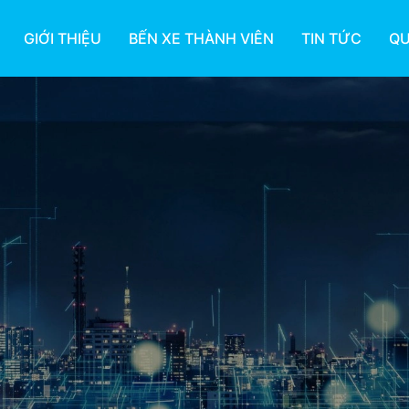
GIỚI THIỆU
BẾN XE THÀNH VIÊN
TIN TỨC
QU