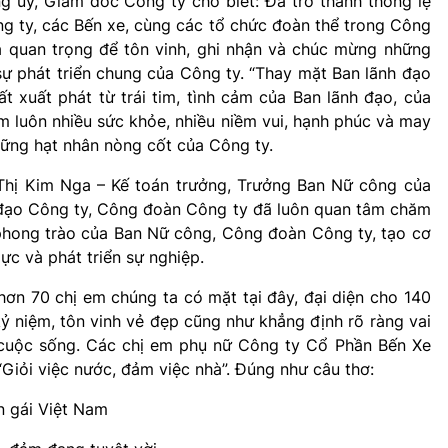
g ủy, Giám đốc Công ty cho biết: Đã trở thành thông lệ
g ty, các Bến xe, cùng các tổ chức đoàn thể trong Công
và quan trọng để tôn vinh, ghi nhận và chúc mừng những
ự phát triển chung của Công ty. “Thay mặt Ban lãnh đạo
ất xuất phát từ trái tim, tình cảm của Ban lãnh đạo, của
m luôn nhiều sức khỏe, nhiều niềm vui, hạnh phúc và may
hững hạt nhân nòng cốt của Công ty.
Thị Kim Nga – Kế toán trưởng, Trưởng Ban Nữ công của
nh đạo Công ty, Công đoàn Công ty đã luôn quan tâm chăm
c phong trào của Ban Nữ công, Công đoàn Công ty, tạo cơ
ực và phát triển sự nghiệp.
hơn 70 chị em chúng ta có mặt tại đây, đại diện cho 140
 niệm, tôn vinh vẻ đẹp cũng như khẳng định rõ ràng vai
 cuộc sống. Các chị em phụ nữ Công ty Cổ Phần Bến Xe
Giỏi việc nước, đảm việc nhà”. Đúng như câu thơ:
n gái Việt Nam