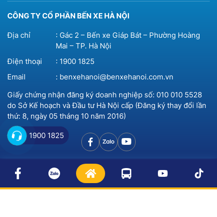
CÔNG TY CỔ PHẦN BẾN XE HÀ NỘI
Địa chỉ
: Gác 2 – Bến xe Giáp Bát – Phường Hoàng
Mai – TP. Hà Nội
Điện thoại
:
1900 1825
Email
:
benxehanoi@benxehanoi.com.vn
Giấy chứng nhận đăng ký doanh nghiệp số: 010 010 5528
do Sở Kế hoạch và Đầu tư Hà Nội cấp (Đăng ký thay đổi lần
thứ: 8, ngày 05 tháng 10 năm 2016)
1900 1825
© 2023 Bản quyền thuộc
Bến xe Hà Nội
Thiết kế website
bởi
BICWeb.vn™