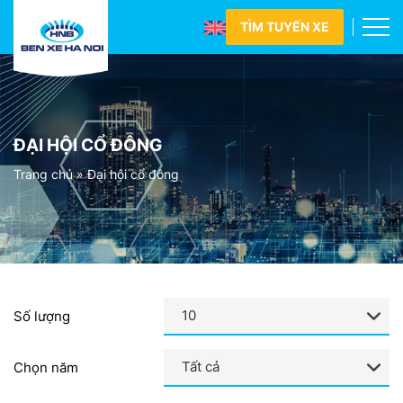
TÌM TUYẾN XE
ĐẠI HỘI CỔ ĐÔNG
Trang chủ
»
Đại hội cổ đông
Số lượng
Chọn năm