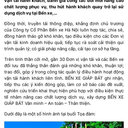
vận tải hành khách, đánh giá công tác đổi mới nâng cao
chất lượng phục vụ, thu hút hành khách quay trở lại sử
dụng dịch vụ tại Bến xe,…
Đồng thời, truyền tải thông điệp, khẳng định chủ trương
của Công ty Cổ Phần Bến xe Hà Nội luôn hợp tác, chia sẻ,
đồng hành tháo gỡ khó khăn, tạo điều kiện cho các Đơn vị
vận tải kinh doanh hiệu quả; tiếp tục rà soát cải thiện qui
trình quản lý; có giải pháp nâng cấp, cải tạo cơ sở hạ tầng.
Trên tinh thần cởi mở, gần 30 Đơn vị vận tải và các Bến xe
đối lưu đã thẳng thắn đánh giá những khó khăn, thuận lợi;
trao đổi, góp ý trong công tác quản lý điều hành hoạt động
vận tải hành khách liên tỉnh. BẾN XE GIÁP BÁT ghi nhận,
tiếp thu các ý kiến đóng góp, làm cơ sở báo cáo đề xuất,
nghiên cứu triển khai thực hiện phù hợp với điều kiện thực
tế nhằm nâng cao chất lượng dịch vụ, xây dựng BẾN XE
GIÁP BÁT Văn minh – An toàn – Thân thiện.
Dưới đây là một số hình ảnh tại buổi Tọa đàm: