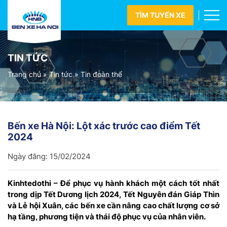
TÌM TUYẾN XE
TIN TỨC
Trang chủ
»
Tin tức
»
Tin đoàn thể
Bến xe Hà Nội: Lột xác trước cao điểm Tết
2024
Ngày đăng:
15/02/2024
Kinhtedothi – Để phục vụ hành khách một cách tốt nhất
trong dịp Tết Dương lịch 2024, Tết Nguyên đán Giáp Thìn
và Lễ hội Xuân, các bến xe cần nâng cao chất lượng cơ sở
hạ tầng, phương tiện và thái độ phục vụ của nhân viên.