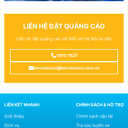
LIÊN HỆ ĐẶT QUẢNG CÁO
Liên hệ đặt quảng cáo với Bến xe Hà Nội tại đây
1900 1825
benxehanoi@benxehanoi.com.vn
LIÊN KẾT NHANH
CHÍNH SÁCH & HỖ TRỢ
Giới thiệu
Chính sách vận tải
Dịch vụ
Tra cứu tuyến xe