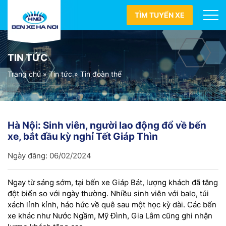
TÌM TUYẾN XE
TIN TỨC
Trang chủ
»
Tin tức
»
Tin đoàn thể
Hà Nội: Sinh viên, người lao động đổ về bến
xe, bắt đầu kỳ nghỉ Tết Giáp Thìn
Ngày đăng:
06/02/2024
Ngay từ sáng sớm, tại bến xe Giáp Bát, lượng khách đã tăng
đột biến so với ngày thường. Nhiều sinh viên với balo, túi
xách lỉnh kỉnh, háo hức về quê sau một học kỳ dài. Các bến
xe khác như Nước Ngầm, Mỹ Đình, Gia Lâm cũng ghi nhận