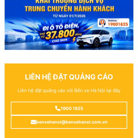
LIÊN HỆ ĐẶT QUẢNG CÁO
Liên hệ đặt quảng cáo với Bến xe Hà Nội tại đây
1900 1825
benxehanoi@benxehanoi.com.vn